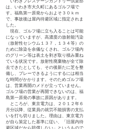
いわきプレステージカントリー倶楽部
は、いわき市大久町にあるゴルフ場で
す。福島第一原発からおよそ３０ｋｍ
で、事故後は屋内待避区域に指定されま
した。
現在、ゴルフ場に立ち入ることは可能
になっていますが、高濃度の放射能汚染
（放射性セシウム１３７，１３４等）の
ために除染を余儀なくされ、ゴルフ場内
のグリーン等は表土を剥ぎ取り積み重ね
ている状況です。放射性廃棄物が全て除
去できたとしても、その後新たに芝を整
備し、プレーできるようにするには相当
な時間がかかります。そのためゴルフ場
は、営業再開のメドが立っていません。
ゴルフ場の営業が再開できないのは、福
島第一原発の事故に原因があります。
ところが、東京電力は、２０１２年６
月分以降、従業員の就労不能損害の支払
いを打ち切りました。理由は、東京電力
が自ら策定した基準に従い、「旧屋内待
避区域だから賠償しない」というもので