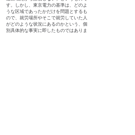
す。しかし、東京電力の基準は、どのよ
うな区域であったかだけを問題とするも
ので、就労場所やそこで就労していた人
がどのような状況にあるのかという、個
別具体的な事実に即したものではありま
せん。
東京電力は、自ら定めた画一的な基準
を被害者に押しつけ、正当な賠償を拒ん
でいるのです。
２０１３年２月と３月、元グリーンキー
パーや食堂の調理担当など８人の原告が
就労不能損害と慰謝料の支払いを請求し
て東京地裁に提訴。すでに４回の裁判が
開かれ、東京電力は不当にも引き続き賠
償を拒む主張を続けています。
東京本部
〒110-0015 東京都台東区東上野3丁
目28番4号
上野スカイハイツ504号
TEL：03-5812-4671 FAX：03-5812-