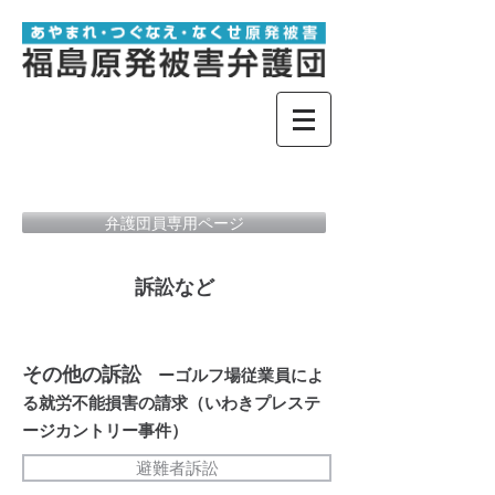
弁護団員専用ページ
訴訟など
訴訟など
その他の訴訟
ーゴルフ場従業員によ
る就労不能損害の請求（いわきプレステ
ージカントリー事件）
避難者訴訟