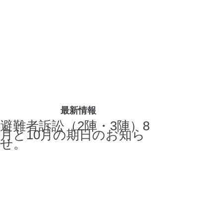
最新情報
避難者訴訟（2陣・3陣）8
月と10月の期日のお知ら
せ。