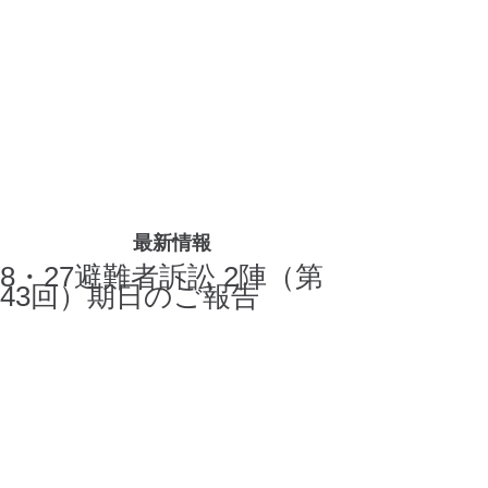
最新情報
8・27避難者訴訟 2陣（第
43回）期日のご報告