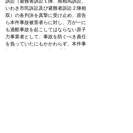
訴訟（避難者訴訟１陣、南相馬訴訟、
いわき市民訴訟及び避難者訴訟２陣相
双）の各判決を真摯に受け止め、原告
ら本件事故被害者らに対し、万が一に
も過酷事故を起こしてはならない原子
力事業者として、事故を防ぐべき責任
を負っていたにもかかわらず、本件事
故を起こしたことを深く反省するとと
もに、本件事故が原告らに取り返しの
つかない損害を加えたことにつき、謝
罪する。
　２　謝罪の措置
　　　東電は、原告らに対し、前項の
謝罪の意思を原告らに伝える適宜の措
置を講じることを約束し、原告らと東
電は、その実施の方法等につき誠実に
協議する。
　３　地域復興への取り組みの誓約
　　　東電は、今後も、地域の再生及