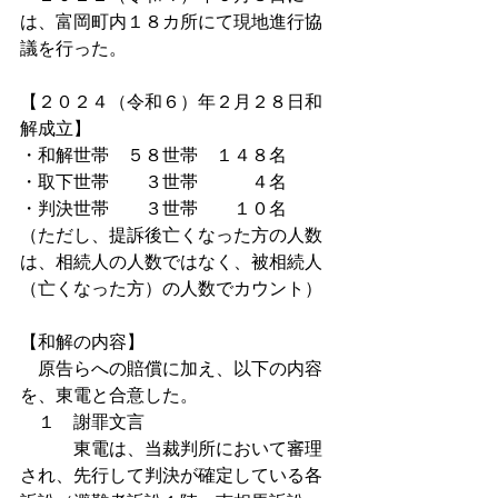
は、富岡町内１８カ所にて現地進行協
議を行った。
【２０２４（令和６）年２月２８日和
解成立】
・和解世帯　５８世帯　１４８名
・取下世帯　　３世帯　　　４名
・判決世帯　　３世帯　　１０名
（ただし、提訴後亡くなった方の人数
は、相続人の人数ではなく、被相続人
（亡くなった方）の人数でカウント）
【和解の内容】
　原告らへの賠償に加え、以下の内容
を、東電と合意した。
　１　謝罪文言
　　　東電は、当裁判所において審理
され、先行して判決が確定している各