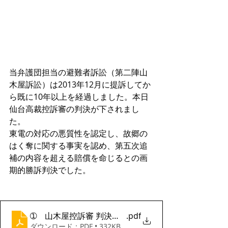
当弁護団担当の避難者訴訟（第二陣山
木屋訴訟）は2013年12月に提訴してか
ら既に10年以上を経過しました。本日
仙台高裁控訴審の判決が下されまし
た。
東電の対応の悪質性を認定し、故郷の
はく奪に関する事実を認め、第五次追
補の内容を超える賠償を命じるとの画
期的勝訴判決でした。
➀ 山木屋控訴審 判決期日サマリー（0207修正）
.pdf
ダウンロード：PDF • 332KB