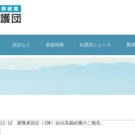
訴訟など
最新情報
弁護団ニュース
費
11･12 避難者訴訟（1陣）仙台高裁結審のご報告。