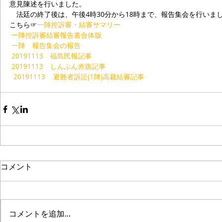
意見陳述を行いました。
　法廷の終了後は、午後4時30分から18時まで、報告集会を行いま
こちら☞
一陣控訴審・結審サマリー
一陣控訴審結審報告書合体版
一陣　報告集会の報告
20191113　福島民報記事
20191113　しんぶん赤旗記事
 20191113    避難者訴訟(1陣)高裁結審記事
コメント
コメントを追加…