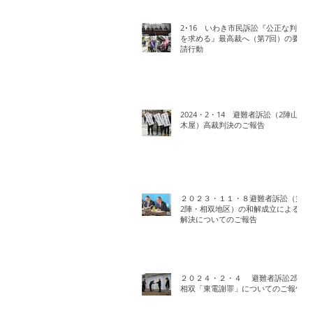
2･16 いわき市民訴訟『公正な判決
を求める』最高裁へ（第7回）の要
請行動
2024・2・14 避難者訴訟（2陣山
木屋）高裁判決のご報告
２０２３・１１・８避難者訴訟（第
2陣・相双地区）の和解成立による
解決についてのご報告
２０２４・２・４ 避難者訴訟2陣
相双「東電謝罪」についてのご報告