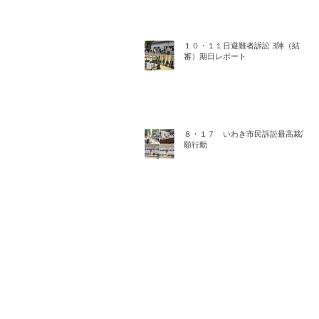
１０・１１日避難者訴訟 3陣（結
審）期日レポート
８・１７ いわき市民訴訟最高裁請
願行動