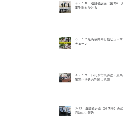
８・１８ 避難者訴訟（第3陣）東
電謝罪を受ける
６．１７最高裁共同行動ヒューマン
チェーン
４・１２ いわき市民訴訟・最高裁
第三小法廷の判断に抗議
3･13 避難者訴訟（第３陣）訴訟
判決のご報告