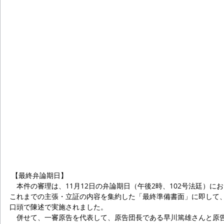
 【最終弁論期日】
　本件の審理は、11月12日の弁論期日（午後2時、102号法廷）に
これまでの主張・立証の内容を集約した「最終準備書面」に即して
口頭で陳述で実施されました。
　併せて、一審原告を代表して、原告団長である早川篤雄さんと原