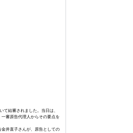
おいて結審されました。当日は、
、一審原告代理人からその要点を
告金井直子さんが、原告としての