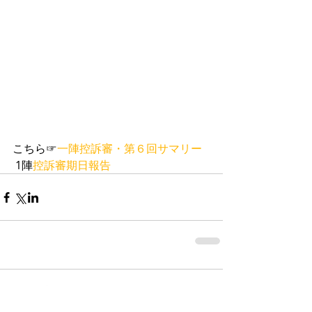
こちら☞
一陣控訴審・第６回サマリー
 1陣
控訴審期日報告
コメント