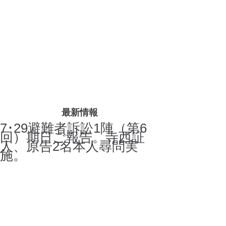
最新情報
7･29避難者訴訟1陣（第6
回）期日ご報告。寺西証
人、原告2名本人尋問実
施。