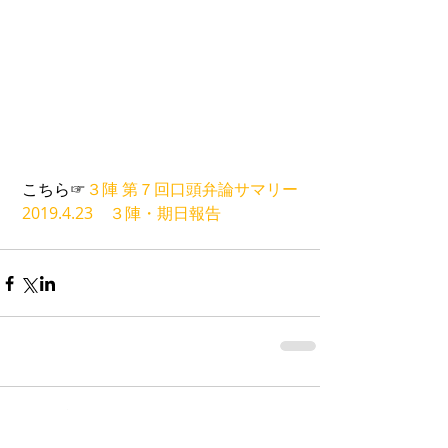
 こちら☞
３陣 第７回口頭弁論サマリー
2019.4.23　３陣・期日報告
コメント