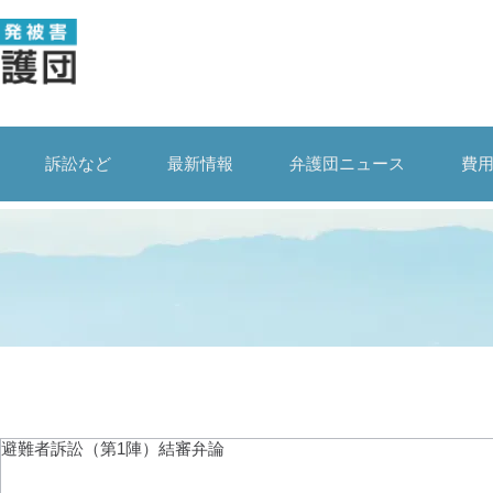
訴訟など
最新情報
弁護団ニュース
費
避難者訴訟（第1陣）結審弁論