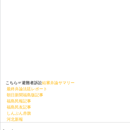
こちら☞避難者訴訟
結審弁論サマリー
最終弁論法廷レポート
朝日新聞福島版記事
福島民報記事
福島民友記事
しんぶん赤旗
河北新報