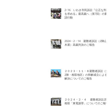
2･16 いわき市民訴訟『公正な判決
を求める』最高裁へ（第7回）の要
請行動
2024・2・14 避難者訴訟（2陣山
木屋）高裁判決のご報告
２０２３・１１・８避難者訴訟（第
2陣・相双地区）の和解成立による
解決についてのご報告
２０２４・２・４ 避難者訴訟2陣
相双「東電謝罪」についてのご報告