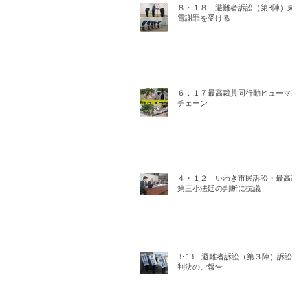
８・１８ 避難者訴訟（第3陣）東
電謝罪を受ける
６．１７最高裁共同行動ヒューマン
チェーン
４・１２ いわき市民訴訟・最高裁
第三小法廷の判断に抗議
3･13 避難者訴訟（第３陣）訴訟
判決のご報告