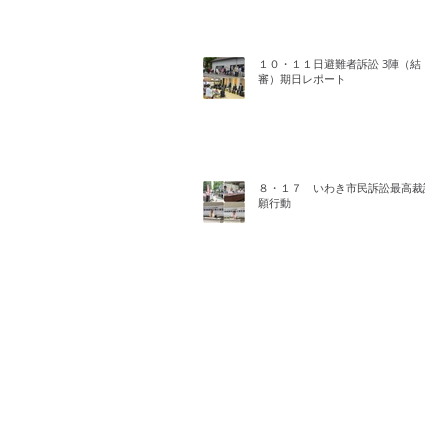
１０・１１日避難者訴訟 3陣（結
審）期日レポート
８・１７ いわき市民訴訟最高裁請
願行動