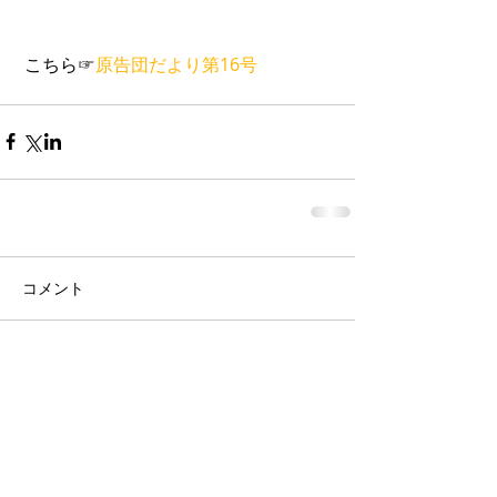
 こちら☞
原告団だより第16号
コメント
コメントを追加…
東京本部