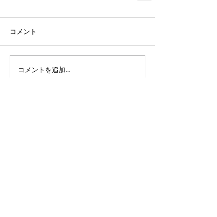
コメント
コメントを追加…
東京本部
〒110-0015 東京都台東区東上野3丁
目28番4号
上野スカイハイツ504号
TEL：03-5812-4671 FAX：03-5812-
4679
いわき現地事務所
（広田次男法律事務所）
〒970-8026 福島県いわき市平字八幡小
路66番地9