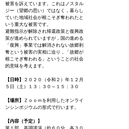
被害を訴えています。これはノスタル
ジー（望郷の思い）ではなく，暮らし
ていた地域社会が根こそぎ奪われたと
いう重大な被害です。
避難指示が解除され帰還政策と復興政
策が進められていますが，国の進める
「復興」事業では解消されない故郷剥
奪という被害の実相に迫り，「故郷が
根こそぎ奪われる」ということの社会
的意味を考えます。
【日時】
２０２０（令和２）年１２月
５日（土）１３：３０～１５：３０
【場所】
Ｚｏｏｍを利用したオンライ
ンシンポジウムの形式で行います。
【内容（予定）】
第１部　基調講演（約６０分，各３０