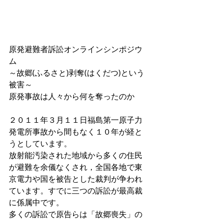
原発避難者訴訟オンラインシンポジウ
ム
～故郷(ふるさと)剥奪(はくだつ)という
被害～
原発事故は人々から何を奪ったのか
２０１１年３月１１日福島第一原子力
発電所事故から間もなく１０年が経と
うとしています。
放射能汚染された地域から多くの住民
が避難を余儀なくされ，全国各地で東
京電力や国を被告とした裁判が争われ
ています。すでに三つの訴訟が最高裁
に係属中です。
多くの訴訟で原告らは「故郷喪失」の