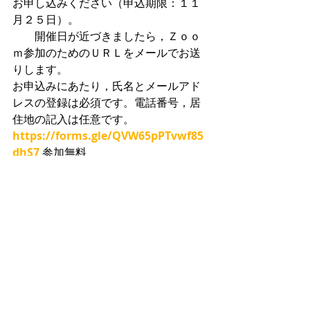
お申し込みください（申込期限：１１
月２５日）。
　　開催日が近づきましたら，Ｚｏｏ
ｍ参加のためのＵＲＬをメールでお送
りします。
お申込みにあたり，氏名とメールアド
レスの登録は必須です。電話番号，居
住地の記入は任意です。
https://forms.gle/QVW65pPTvwf85
dhS7
 参加無料
【主催】　
福島原発被害弁護団　（ホ
ームページ：
https://www.kanzen-
baisho.com/
）
問い合せ先：福島原発被害弁護団東京
本部　０３－５８１２－４６７１
こちら☞