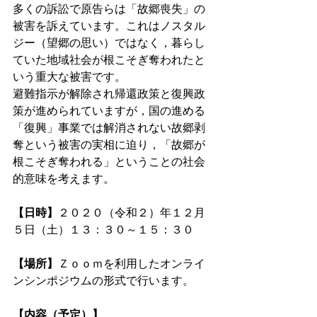
多くの訴訟で原告らは「故郷喪失」の
被害を訴えています。これはノスタル
ジー（望郷の思い）ではなく，暮らし
ていた地域社会が根こそぎ奪われたと
いう重大な被害です。
避難指示が解除され帰還政策と復興政
策が進められていますが，国の進める
「復興」事業では解消されない故郷剥
奪という被害の実相に迫り，「故郷が
根こそぎ奪われる」ということの社会
的意味を考えます。
【日時】
２０２０（令和２）年１２月
５日（土）１３：３０～１５：３０
【場所】
Ｚｏｏｍを利用したオンライ
ンシンポジウムの形式で行います。
【内容（予定）】