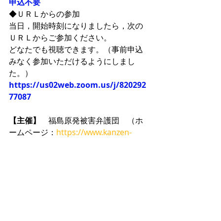
申込不要
◆ＵＲＬからの参加
当日，開始時刻になりましたら，次の
ＵＲＬからご参加ください。
どなたでも視聴できます。（事前申込
みなく参加いただけるようにしまし
た。）
https://us02web.zoom.us/j/820292
77087
【主催】　
福島原発被害弁護団　（ホ
ームページ：
https://www.kanzen-
baisho.com/
）
問い合せ先：福島原発被害弁護団東京
本部　０３－５８１２－４６７１
こちら☞
（新）故郷剥奪被害オンラインシンポ【チラシA4】2020
.