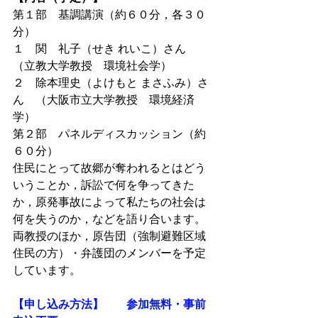
第１部　基調講演（約６０分，各３０
分）
１　関　礼子（せき れいこ）さん　
（立教大学教授　環境社会学）
２　除本理史（よけもと まさふみ）さ
ん　（大阪市立大学教授　環境経済
学）
第２部　パネルディスカッション（約
６０分）
住民にとって故郷が奪われるとはどう
いうことか，訴訟で何を争ってきた
か，原発事故によって私たちの社会は
何を失うのか，などを語り合います。
両教授のほか，原告団（強制避難区域
住民の方）・弁護団のメンバーを予定
しています。
【申し込み方法】　　参加無料・事前